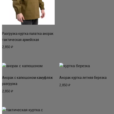
Разгрузка куртка палатка анорак
тактическая армейская
2,850
₽
Анорак с капюшоном камуфляж
Анорак куртка летняя березка
разгрузка
2,850
₽
2,850
₽