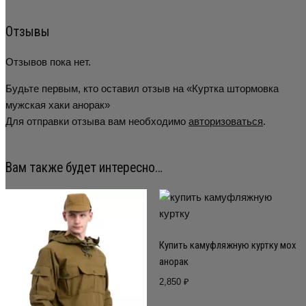
Отзывы
Отзывов пока нет.
Будьте первым, кто оставил отзыв на «Куртка штормовка
мужская хаки анорак»
Для отправки отзыва вам необходимо
авторизоваться
.
Вам также будет интересно…
Купить камуфляжную куртку мох
анорак
2,850
₽