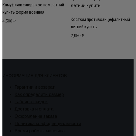
Камуфляж флора костюм летний
купить форма военная
Костюм противоэнцефалитный
4,500
₽
летний купить
2,950
₽
ИНФОРМАЦИЯ ДЛЯ КЛИЕНТОВ
Гарантии и возврат
Как определить размер
Таблица скидок
Доставка и оплата
Оформление заказа
Политика конфиденциальности
Время работы магазина