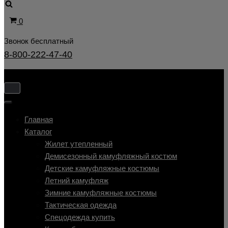
Корзина
0
Звонок бесплатный
8-800-222-47-40
Показать/
Скрыть
Показать/
навигацию
Скрыть
Главная
навигацию
Каталог
Жилет утепленный
Демисезонный камуфляжный костюм
Детские камуфляжные костюмы
Летний камуфляж
Зимние камуфляжные костюмы
Тактическая одежда
Cпецодежда купить