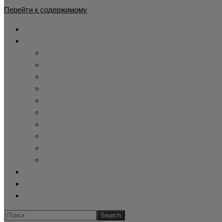
Перейти к содержимому
Главная
Каталог
Жилет утепленный
Демисезонный камуфляжный костюм
Детские камуфляжные костюмы
Летний камуфляж
Зимние камуфляжные костюмы
Тактическая одежда
Cпецодежда купить
Купить берцы
Панама афганка
Склад военного хранения
Оформление заказа
Обратная связь
Блог
Искать...