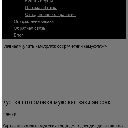
Купить берцы
Панама афганка
Склад военного хранения
Оформление заказа
Обратная связь
Блог
Главная
»
Купить камуфляж ссср
»
Летний камуфляж
»
Куртка штормовка мужская хаки анорак
2,850
₽
Куртка штормовка мужская когда дело доходит до активного