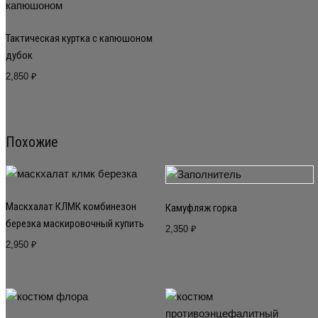
Тактическая куртка с капюшоном
дубок
2,850
₽
Похожие
Маскхалат КЛМК комбинезон
Камуфляж горка
березка маскировочный купить
2,350
₽
2,950
₽