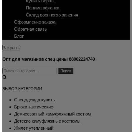
Купить берцы
Панама афганка
Склад военного хранения
Оформление заказа
Обратная связь
Блог
Закрыть
Опт для магазинов спец цены 88002224740
Искать:
Поиск
ВЫБОР КАТЕГОРИИ
Cпецодежда купить
Брюки тактические
Демисезонный камуфляжный костюм
Детские камуфляжные костюмы
Жилет утепленный