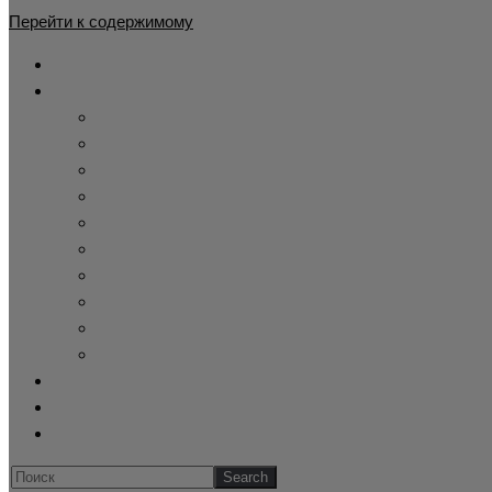
Перейти к содержимому
Главная
Каталог
Жилет утепленный
Демисезонный камуфляжный костюм
Детские камуфляжные костюмы
Летний камуфляж
Зимние камуфляжные костюмы
Тактическая одежда
Cпецодежда купить
Купить берцы
Панама афганка
Склад военного хранения
Оформление заказа
Обратная связь
Блог
Искать...