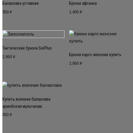
Балаклава уставная
Брюки афганка
350
₽
1,400
₽
Тактические брюки SurPlus
Брюки карго женские купить
2,950
₽
2,950
₽
Купить военная балаклава
армейская мультикам
350
₽