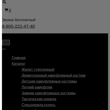
Корзина
0
Звонок бесплатный
8-800-222-47-40
Показать/
Скрыть
Показать/
навигацию
Скрыть
Главная
навигацию
Каталог
Жилет утепленный
Демисезонный камуфляжный костюм
Детские камуфляжные костюмы
Летний камуфляж
Зимние камуфляжные костюмы
Тактическая одежда
Cпецодежда купить