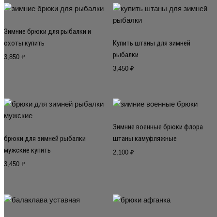
Зимние брюки для рыбалки и
охоты купить
Купить штаны для зимней
рыбалки
3,850
₽
3,450
₽
Зимние военные брюки флора
брюки для зимней рыбалки
штаны камуфляжные
мужские купить
2,100
₽
3,450
₽