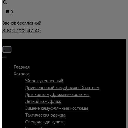
Корзина
0
Звонок бесплатный
8-800-222-47-40
Показать/
Скрыть
Показать/
навигацию
Скрыть
Главная
навигацию
Каталог
Жилет утепленный
Демисезонный камуфляжный костюм
Детские камуфляжные костюмы
Летний камуфляж
Зимние камуфляжные костюмы
Тактическая одежда
Cпецодежда купить