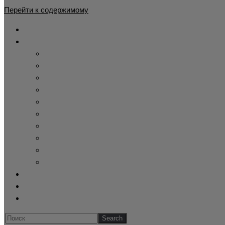
Перейти к содержимому
Главная
Каталог
Жилет утепленный
Демисезонный камуфляжный костюм
Детские камуфляжные костюмы
Летний камуфляж
Зимние камуфляжные костюмы
Тактическая одежда
Cпецодежда купить
Купить берцы
Панама афганка
Склад военного хранения
Оформление заказа
Обратная связь
Блог
Искать...