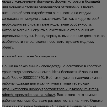
люди с конкретными фигурами, формы которых в большей
или меньшей степени отклоняются от типовых. Оценка
внешнего образа потребителя очень важна на стадии
согласования модели с заказчиком. Так как в ходе которой
необходимо выбирать такие модельные особенности.
Которые могли бы скрыть значительные отклонения от
идеальной фигуры. Но подчеркнуть выявленные достоинства
особенности телосложения, соответствующие модному
образу.
зимние рабочие костюмы большие размеры
Пошив на заказ зимней спецодежды с логотипом в короткие
сроки тогда записывай номер. Итак бесплатный звонок по
всей России 88002224740. Всё таки нужен в наличии зимняя
рабочая одежда для мужчин купить тогда тебе сюда
https://kmfochka.ru/shop/speczodezhda-kupit/kostyum-zimnij-
rabochij-speczodezhda-na-zakaz/
. Важно знать что зимние
рабочие костюмы большие размеры есть в наличии. Однако
такие как костюмы большие 74 размер и зимние рабочие