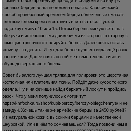
Помни что всю процедуру проводить снаружи и во внутрь
военных берцев влага не должна попасть. Классический
способ проверенный временем берцы облегченные смазать
плотным слоем крема и оставить впитываться. Пускай
подсохнут минут 10 или 15. Потом берёшь мягкую ветошь в
обе руки и интенсивными движениями из стороны в сторону с
помощью тряпочки отполируйте берцы. Далее опять оставь
их минут на десять. И тут для более лучшего вида ещё разок
наноси крем. Далее опять по той же схеме теперь начисти
обувь до зеркального блеска.
Совет бывалого лучшая тряпка для полировки это шерстяная
костюмная или плательная ткань. Пойдёт даже кусок тонкого
одеяла. Ну и на финише найди бархатный лоскут и пройдись
разок. Что у меня получилось смотри тут
https://kmfochka.ru/shop/kupit-berczy/berczy-oblegchennye/
и не
завидуй. Хочешь такие же армейские берцы за 2450 рублей?
Из натуральной кожи с высокими берцами и качественной
шнуровкой. Или в чём то сомневаешься? Тогда позвони нам в