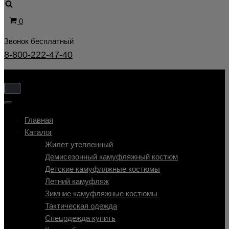
Корзина
0
Звонок бесплатный
8-800-222-47-40
Показать/
Скрыть
Показать/
навигацию
Скрыть
Главная
навигацию
Каталог
Жилет утепленный
Демисезонный камуфляжный костюм
Детские камуфляжные костюмы
Летний камуфляж
Зимние камуфляжные костюмы
Тактическая одежда
Cпецодежда купить