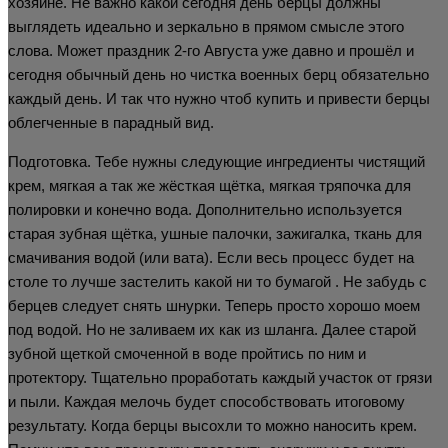
хозяине. Не важно какой сегодня день берцы должны
выглядеть идеально и зеркально в прямом смысле этого
слова. Может праздник 2-го Августа уже давно и прошёл и
сегодня обычный день но чистка военных берц обязательно
каждый день. И так что нужно чтоб купить и привести берцы
облегченные в парадный вид.
Подготовка. Тебе нужны следующие ингредиенты чистящий
крем, мягкая а так же жёсткая щётка, мягкая тряпочка для
полировки и конечно вода. Дополнительно используется
старая зубная щётка, ушные палочки, зажигалка, ткань для
смачивания водой (или вата). Если весь процесс будет на
столе то лучше застелить какой ни то бумагой . Не забудь с
берцев следует снять шнурки. Теперь просто хорошо моем
под водой. Но не заливаем их как из шланга. Далее старой
зубной щеткой смоченной в воде пройтись по ним и
протектору. Тщательно проработать каждый участок от грязи
и пыли. Каждая мелочь будет способствовать итоговому
результату. Когда берцы высохли то можно наносить крем.