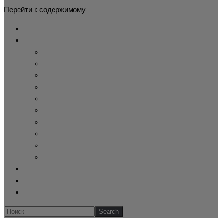
Перейти к содержимому
Главная
Каталог
Жилет утепленный
Демисезонный камуфляжный костюм
Детские камуфляжные костюмы
Летний камуфляж
Зимние камуфляжные костюмы
Тактическая одежда
Cпецодежда купить
Купить берцы
Панама афганка
Склад военного хранения
Оформление заказа
Обратная связь
Блог
Искать...