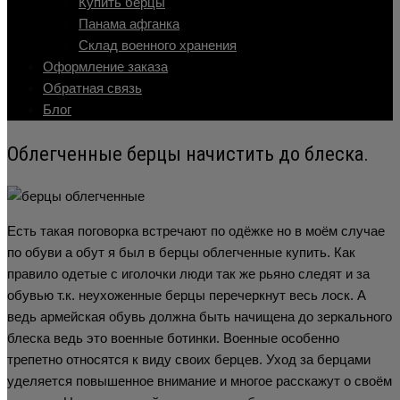
Купить берцы
Панама афганка
Склад военного хранения
Оформление заказа
Обратная связь
Блог
Облегченные берцы начистить до блеска.
Есть такая поговорка встречают по одёжке но в моём случае
по обуви а обут я был в берцы облегченные купить. Как
правило одетые с иголочки люди так же рьяно следят и за
обувью т.к. неухоженные берцы перечеркнут весь лоск. А
ведь армейская обувь должна быть начищена до зеркального
блеска ведь это военные ботинки. Военные особенно
трепетно относятся к виду своих берцев. Уход за берцами
уделяется повышенное внимание и многое расскажут о своём