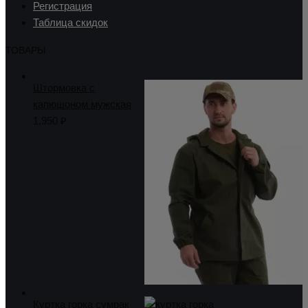
Регистрация
Таблица скидок
ТОВАРЫ
Штормовка с
капюшоном мужская
1,950
₽
Куртка горка сумрак