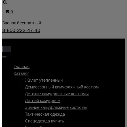
Корзина
0
Звонок бесплатный
8-800-222-47-40
Показать/
Скрыть
Показать/
навигацию
Скрыть
Главная
навигацию
Каталог
Жилет утепленный
Демисезонный камуфляжный костюм
Детские камуфляжные костюмы
Летний камуфляж
Зимние камуфляжные костюмы
Тактическая одежда
Cпецодежда купить