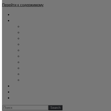
Перейти к содержимому
Главная
Каталог
Жилет утепленный
Демисезонный камуфляжный костюм
Детские камуфляжные костюмы
Летний камуфляж
Зимние камуфляжные костюмы
Тактическая одежда
Cпецодежда купить
Купить берцы
Панама афганка
Склад военного хранения
Оформление заказа
Обратная связь
Блог
Искать...