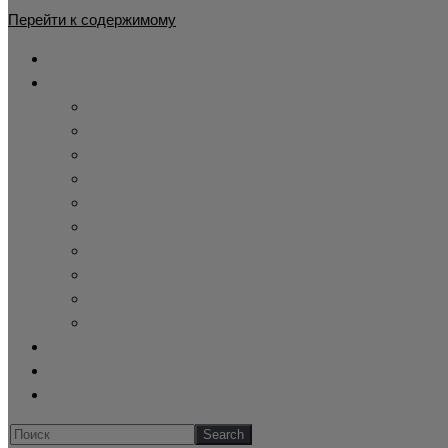
Перейти к содержимому
Главная
Каталог
Жилет утепленный
Демисезонный камуфляжный костюм
Детские камуфляжные костюмы
Летний камуфляж
Зимние камуфляжные костюмы
Тактическая одежда
Cпецодежда купить
Купить берцы
Панама афганка
Склад военного хранения
Оформление заказа
Обратная связь
Блог
Искать...