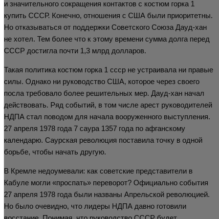
и значительного сокращения контактов с костюм горка 1
купить СССР. Конечно, отношения с США были приоритетны.
Но отказываться от поддержки Советского Союза Дауд-хан
не хотел. Тем более что к этому времени сумма долга перед
СССР достигла почти 1,3 млрд долларов.
Такая политика костюм горка 1 ссср не устраивала ни правые
силы. Однако ни руководство США, которое через своего
посла требовало более решительных мер. Дауд-хан начал
действовать. Ряд событий, в том числе арест руководителей
НДПА стал поводом для начала вооруженного выступления.
27 апреля 1978 года 7 саура 1357 года по афганскому
календарю. Саурская революция поставила точку в одной
борьбе, чтобы начать другую.
В Кремле недоумевали: как советские представители в
Кабуле могли «проспать» переворот? Официально события
27 апреля 1978 года были названы Апрельской революцией.
Но было очевидно, что лидеры НДПА давно готовили
восстание. Понимая, что руководство СССР будет