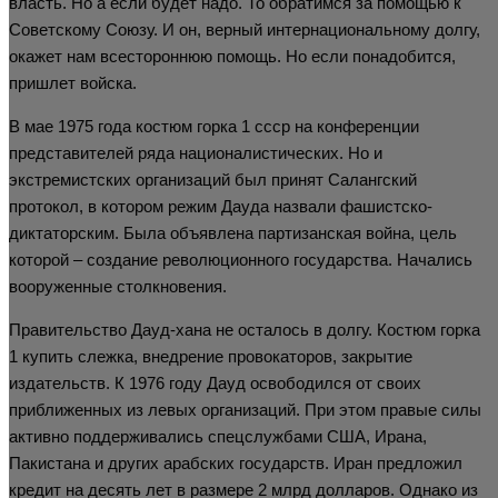
власть. Но а если будет надо. То обратимся за помощью к
Советскому Союзу. И он, верный интернациональному долгу,
окажет нам всестороннюю помощь. Но если понадобится,
пришлет войска.
В мае 1975 года костюм горка 1 ссср на конференции
представителей ряда националистических. Но и
экстремистских организаций был принят Салангский
протокол, в котором режим Дауда назвали фашистско-
диктаторским. Была объявлена партизанская война, цель
которой – создание революционного государства. Начались
вооруженные столкновения.
Правительство Дауд-хана не осталось в долгу. Костюм горка
1 купить слежка, внедрение провокаторов, закрытие
издательств. К 1976 году Дауд освободился от своих
приближенных из левых организаций. При этом правые силы
активно поддерживались спецслужбами США, Ирана,
Пакистана и других арабских государств. Иран предложил
кредит на десять лет в размере 2 млрд долларов. Однако из