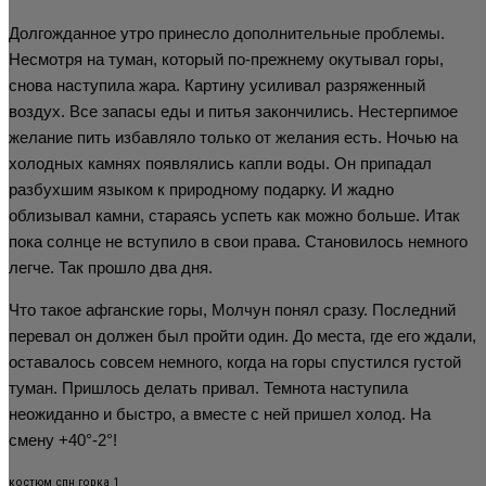
Долгожданное утро принесло дополнительные проблемы.
Несмотря на туман, который по-прежнему окутывал горы,
снова наступила жара. Картину усиливал разряженный
воздух. Все запасы еды и питья закончились. Нестерпимое
желание пить избавляло только от желания есть. Ночью на
холодных камнях появлялись капли воды. Он припадал
разбухшим языком к природному подарку. И жадно
облизывал камни, стараясь успеть как можно больше. Итак
пока солнце не вступило в свои права. Становилось немного
легче. Так прошло два дня.
Что такое афганские горы, Молчун понял сразу. Последний
перевал он должен был пройти один. До места, где его ждали,
оставалось совсем немного, когда на горы спустился густой
туман. Пришлось делать привал. Темнота наступила
неожиданно и быстро, а вместе с ней пришел холод. На
смену +40°-2°!
костюм спн горка 1