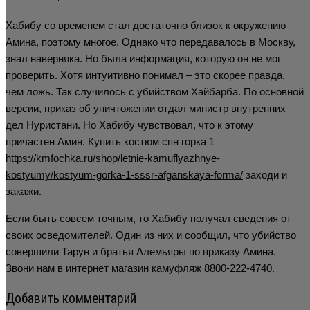
Хабибу со временем стал достаточно близок к окружению
Амина, поэтому многое. Однако что передавалось в Москву,
знал наверняка. Но была информация, которую он не мог
проверить. Хотя интуитивно понимал – это скорее правда,
чем ложь. Так случилось с убийством Хайбарба. По основной
версии, приказ об уничтожении отдал министр внутренних
дел Нуристани. Но Хабибу чувствовал, что к этому
причастен Амин. Купить костюм спн горка 1
https://kmfochka.ru/shop/letnie-kamuflyazhnye-
kostyumy/kostyum-gorka-1-sssr-afganskaya-forma/
заходи и
закажи.
Если быть совсем точным, то Хабибу получал сведения от
своих осведомителей. Один из них и сообщил, что убийство
совершили Тарун и братья Алемьяры по приказу Амина.
Звони нам в интернет магазин камуфляж 8800-222-4740.
Добавить комментарий