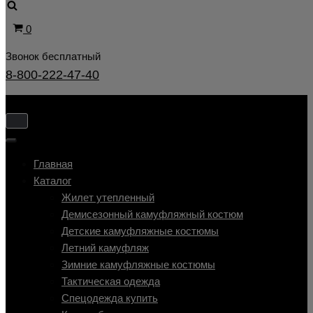
Корзина
0
Звонок бесплатный
8-800-222-47-40
Показать/
Скрыть
Показать/
навигацию
Скрыть
Главная
навигацию
Каталог
Жилет утепленный
Демисезонный камуфляжный костюм
Детские камуфляжные костюмы
Летний камуфляж
Зимние камуфляжные костюмы
Тактическая одежда
Cпецодежда купить