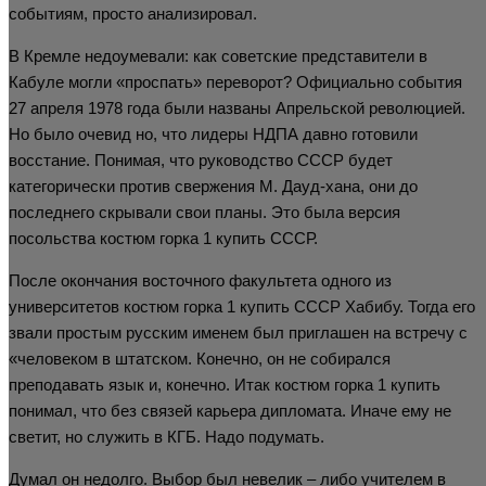
событиям, просто анализировал.
В Кремле недоумевали: как советские представители в
Кабуле могли «проспать» переворот? Официально события
27 апреля 1978 года были названы Апрельской революцией.
Но было очевид но, что лидеры НДПА давно готовили
восстание. Понимая, что руководство СССР будет
категорически против свержения М. Дауд-хана, они до
последнего скрывали свои планы. Это была версия
посольства костюм горка 1 купить СССР.
После окончания восточного факультета одного из
университетов костюм горка 1 купить СССР Хабибу. Тогда его
звали простым русским именем был приглашен на встречу с
«человеком в штатском. Конечно, он не собирался
преподавать язык и, конечно. Итак костюм горка 1 купить
понимал, что без связей карьера дипломата. Иначе ему не
светит, но служить в КГБ. Надо подумать.
Думал он недолго. Выбор был невелик – либо учителем в