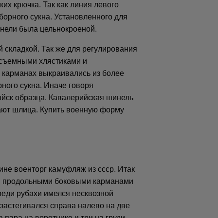
их крючка. Так как линия левого
борного сукна. Установленного для
инели была цельнокроеной.
й складкой. Так же для регулирования
 съемными хлястиками и
а карманах выкраивались из более
ного сукна. Иначе говоря
ойск образца. Кавалерийская шинель
вают шлица. Купить военную форму
ине военторг камуфляж из ссср. Итак
ыми продольными боковыми карманами
реди рубахи имелся несквозной
 застегивался справа налево на две
 пара на воротнике и три на груди.