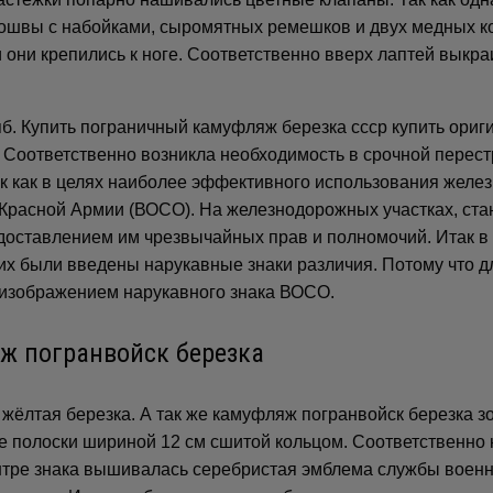
дошвы с набойками, сыромятных ремешков и двух медных к
они крепились к ноге. Соответственно вверх лаптей выкраи
пб. Купить пограничный камуфляж березка ссср купить ориг
Соответственно возникла необходимость в срочной перест
 как в целях наиболее эффективного использования желез
Красной Армии (ВОСО). На железнодорожных участках, ста
доставлением им чрезвычайных прав и полномочий. Итак в
их были введены нарукавные знаки различия. Потому что д
 изображением нарукавного знака ВОСО.
жёлтая березка. А так же камуфляж погранвойск березка зо
иде полоски шириной 12 см сшитой кольцом. Соответственно
ентре знака вышивалась серебристая эмблема службы военн