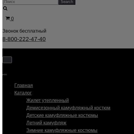
Искать...
Корзина
0
Звонок бесплатный
8-800-222-47-40
Показать/
Скрыть
навигацию
Показать/
Скрыть
Главная
навигацию
Каталог
Жилет утепленный
Демисезонный камуфляжный костюм
Детские камуфляжные костюмы
Летний камуфляж
Зимние камуфляжные костюмы