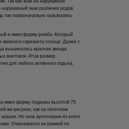
. Так как знак на нарукавной
н нарукавный знак различия родов
едь так первоначально назывались
овый и имел форму ромба. Который
зеленого горизонта солнце. Далее с
ца вышивалась красная звезда.
ых винтовок. Итак размер
тно для любого активного отдыха.
кна имел форму подковы высотой 75
ой же рисунок, как на пехотном
 шашек. Но знак артиллерии из алого
наке. Очерчивался он рамкой по