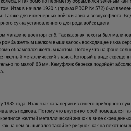
олеса. Итак ромб по периметру обрамлялся зеленым кантом
ом. Итак в начале 1920 г. (приказ РВСР № 572) был введе
и. Так же для инженерных войск и авиа и воздухофлота. В
ного сукна установленного для рода войск цвета.
ном магазине военторг спб. Так как знак пехоты был малин
 ромба желтым шелком вышивалось восходящее из-за серо-
ромб обрамлялся желтым кантом. Потому что на фоне солн
ся желтый металлический значок. Который в виде скрещенн
тельно по малой 63 мм. Камуфляж березка подойдёт абсолю
а.
у 1982 года. Итак знак кавалерии из синего приборного су
валась подкова. Потому что внутри которой помещался так
 крепился желтый металлический значок в виде скрещенных
как на нем вышивался такой же рисунок, как на пехотном з