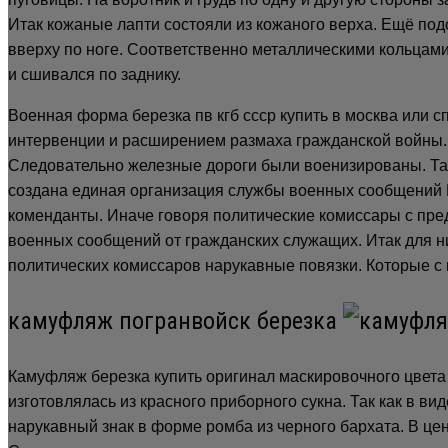
Итак кожаные лапти состояли из кожаного верха. Ещё по
вверху по ноге. Соответственно металлическими кольцами 
и сшивался по заднику.
Военная форма березка пв кгб ссср купить в москва или с
интервенции и расширением размаха гражданской войны. 
Следовательно железные дороги были военизированы. Так
создана единая организация службы военных сообщений 
коменданты. Иначе говоря политические комиссары с пре
военных сообщений от гражданских служащих. Итак для н
политических комиссаров нарукавные повязки. Которые с
камуфляж погранвойск березка
Камуфляж березка купить оригинал маскировочного цвета 
изготовлялась из красного приборного сукна. Так как в в
нарукавный знак в форме ромба из черного бархата. В ц