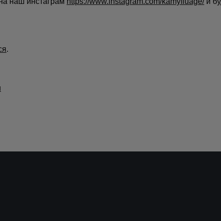
 на наш инстаграм
https://www.instagram.com/kamyfluage/
и бу
ся
.
и