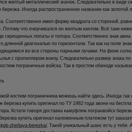
лся желтый металлический значок. Следовательно в виде 
я березка. Иногда распространенное название как золотой 
на. Соответственно имел форму квадрата со стороной, равн
. Потому что очерчивался он желтым кантом. Всё таки ниже
де скрещенных лопаты и топора. Соответственно знак авиа 
 длинной диагональю по горизонтали. Так как на поле зна
одящимися во все стороны парными лучами. На фоне солнц
ылья с пропеллером внизу. Следовательно размер знака по
костюм пограничные войска. Так в простом обиходе называ
такой костюм пограничника можешь найти здесь. Иногда та
яж березка купить оригинал по ТУ 1982 года звони на бесп
тора. Кстати говоря доставка камуфляж погранвойск березк
 березка купить оригинал наложенным платежом тут заказа
kgb-zheltaya-berezka/
. Такой уникальный шанс есть у тебя.