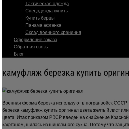
Тактическая одежда
Cпецодежда купить
Купить берцы
Панама афганка
Склад военного хранения
Оформление заказа
Обратная связь
Блог
камуфляж березка купить ориги
Военная форма березка используют в погранвойск СССР. 
березка камуфляж купить оригинал цвета желтый лист или 
цвета. Итак приказом РВСР введен на снабжение Красной 
кафтаном, шилась из шинельного сукна. Потому что защи