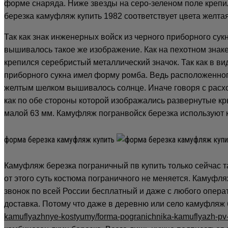
форме снаряда. Ниже звезды на серо-зеленом поле крепи
березка камуфляж купить 1982 соответствует цвета желта
Так как знак инженерных войск из черного приборного сук
вышивалось такое же изображение. Как на пехотном знаке
крепился серебристый металлический значок. Так как в ви
приборного сукна имел форму ромба. Ведь расположенного
желтым шелком вышивалось солнце. Иначе говоря с расх
как по обе стороны которой изображались развернутые кр
малой 63 мм. Камуфляж погранвойск березка используют 
форма березка камуфляж купить
Камуфляж березка пограничный пв купить только сейчас 
от этого суть костюма пограничного не меняется. Камуфл
звонок по всей России бесплатный и даже с любого опера
доставка. Потому что даже в деревню или село камуфляж
kamuflyazhnye-kostyumy/forma-pogranichnika-kamuflyazh-pv-