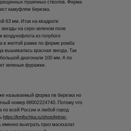
скрещенных пушечных стволов. Форма
лист камуфляж березка.
ой 63 мм. Итак на квадрате
 звезды на серо-зеленом поле
и воздухофлота из голубого
ка в желтой рамке по форме ромба
а вышивалась красная звезда. Так
 большой диагонали 100 мм. А по
ют зеленые фуражки.
к же называемый форма пв березка но
латный номер 88002224740. Потому что
а по всей России и любой город
ть
https://kmfochka.ru/shop/letnie-
 А именно выиграть приз маскхалат