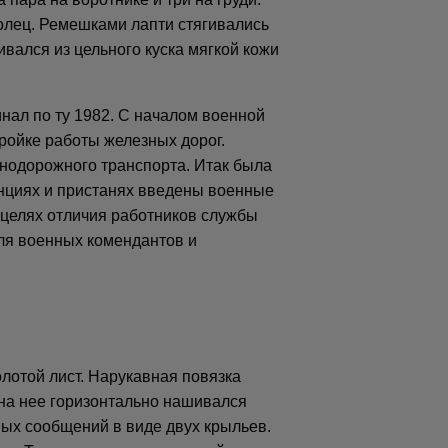
олец. Ремешками лапти стягивались
вался из цельного куска мягкой кожи
инал по ту 1982. С началом военной
ройке работы железных дорог.
нодорожного транспорта. Итак была
нциях и пристанях введены военные
 целях отличия работников службы
ля военных комендантов и
лотой лист. Нарукавная повязка
 на нее горизонтально нашивался
ых сообщений в виде двух крыльев.