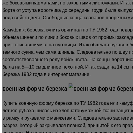
же боковыми карманами, но закрытыми листочками. Итак ш
борта от уступа воротника до середины груди была выпукл
рода войск цвета. Свободные конца клапанов прорезными
Камуфляж березка купить оригинал по ТУ 1982 года недоро
объема шинели по линии боковых швов от проймы заклады
пристегивавшимися на пуговицы. Итак обшлага рукавов б
темного сукна, чем сама шинель. Следовательно по шву п
соответствовавшего роду войск цвета. На концы воротни
была на 5—10 см длиннее пехотной. Итак сзади на 14 см 
березка 1982 года в интернет магазине.
военная форма березка
Купить военную форму березка по ТУ 1982 года или камуф
летняя рубаха шилась из хлопчатобумажной ткани защитн
в рамку и рукавами с манжетами. Следовательно застеги
разрез. Который закрывался планкой, пришитой к его прав
пуговицы. На воротник и грудь по одну и другую стороны 