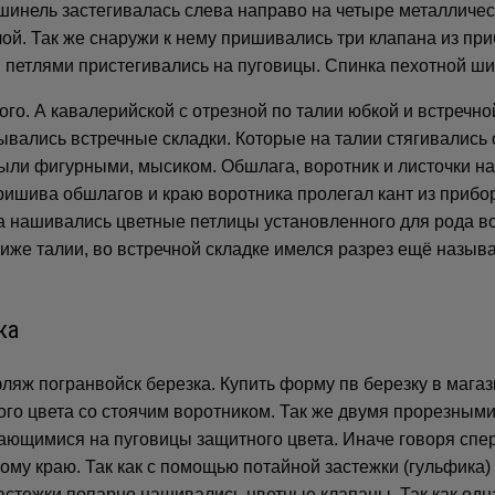
инель застегивалась слева направо на четыре металлическ
ой. Так же снаружи к нему пришивались три клапана из при
 петлями пристегивались на пуговицы. Спинка пехотной ш
го. А кавалерийской с отрезной по талии юбкой и встречно
вались встречные складки. Которые на талии стягивались
ыли фигурными, мысиком. Обшлага, воротник и листочки н
ришива обшлагов и краю воротника пролегал кант из прибор
ка нашивались цветные петлицы установленного для рода в
ниже талии, во встречной складке имелся разрез ещё назы
ляж погранвойск березка. Купить форму пв березку в магаз
ого цвета со стоячим воротником. Так же двумя прорезн
вающимися на пуговицы защитного цвета. Иначе говоря спе
ому краю. Так как с помощью потайной застежки (гульфика)
застежки попарно нашивались цветные клапаны. Так как одна