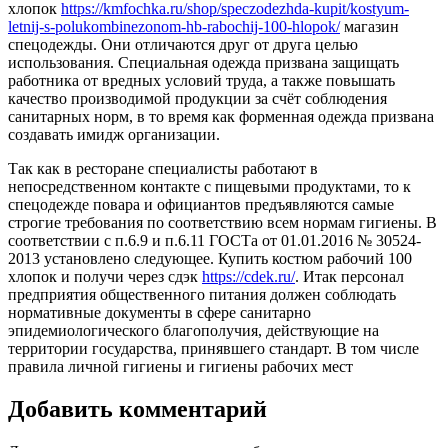
хлопок
https://kmfochka.ru/shop/speczodezhda-kupit/kostyum-
letnij-s-polukombinezonom-hb-rabochij-100-hlopok/
магазин
спецодежды. Они отличаются друг от друга целью
использования. Специальная одежда призвана защищать
работника от вредных условий труда, а также повышать
качество производимой продукции за счёт соблюдения
санитарных норм, в то время как форменная одежда призвана
создавать имидж организации.
Так как в ресторане специалисты работают в
непосредственном контакте с пищевыми продуктами, то к
спецодежде повара и официантов предъявляются самые
строгие требования по соответствию всем нормам гигиены. В
соответствии с п.6.9 и п.6.11 ГОСТа от 01.01.2016 № 30524-
2013 установлено следующее. Купить костюм рабочий 100
хлопок и получи через сдэк
https://cdek.ru/
. Итак персонал
предприятия общественного питания должен соблюдать
нормативные документы в сфере санитарно
эпидемиологического благополучия, действующие на
территории государства, принявшего стандарт. В том числе
правила личной гигиены и гигиены рабочих мест
Добавить комментарий