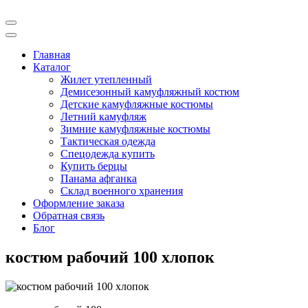
Показать/
Скрыть
Показать/
навигацию
Скрыть
Главная
навигацию
Каталог
Жилет утепленный
Демисезонный камуфляжный костюм
Детские камуфляжные костюмы
Летний камуфляж
Зимние камуфляжные костюмы
Тактическая одежда
Cпецодежда купить
Купить берцы
Панама афганка
Склад военного хранения
Оформление заказа
Обратная связь
Блог
костюм рабочий 100 хлопок