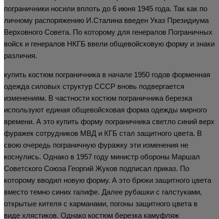
пограничники носили вплоть до 6 июня 1945 года. Так как по
личному распоряжению И.Сталина введен Указ Президиума
Верховного Совета. По которому для генералов Пограничных
войск и генералов НКГБ ввели общевойсковую форму и знаки
различия.
купить костюм пограничника в начале 1950 годов форменная
одежда силовых структур СССР вновь подвергается
изменениям. В частности костюм пограничника березка
используют единая общевойсковая форма одежды мирного
времени. А это купить форму пограничника светло синий верх
фуражек сотрудников МВД и КГБ стал защитного цвета. В
свою очередь пограничную фуражку эти изменения не
коснулись. Однако в 1957 году министр обороны Маршал
Советского Союза Георгий Жуков подписал приказ. По
которому вводил новую форму. А это брюки защитного цвета
вместо темно синих галифе. Далее рубашки с галстуками,
открытые кителя с карманами, погоны защитного цвета в
виде хлястиков. Однако костюм березка камуфляж