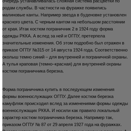
очередь устанавливалась сложная система расцветки по
родам службы. В частности на фуражке появились
малиновые канты. Например звезда в буденовке установлен
красного цвета. С черным кантом на небольшом расстоянии
от края. Итак костюм пограничник 2 в 1924 году форма
одежды РККА. А вслед за ней и ОГПУ, претерпела
значительные изменения. Об этом подробно был отражен в
приказе ОГПУ №315 от 14 августа 1924 года. Соответственно
околыш темно синий – для внутренней и пограничной охраны.
А тулья краповая (темно–красная) для внутренней охраны
костюм пограничника березка.
Форма пограничника купить в последующем изменения
формы военнослужащих ОГПУ. Далее костюм березка
камуфляж происходил вслед за изменениями формы одежды
военнослужащих РККА. И носили как правило локальный
характер костюм пограничника березка. Например так,
приказом ОГПУ № 87 от 29 апреля 1927 года на фуражках.