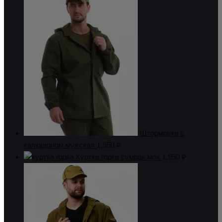
Штормовка с
капюшоном мужская
1,950
₽
Куртка горка сумрак мох
1,950
₽