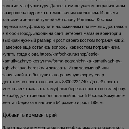
золотистую фурнитуру. Далее этим же указом пограничникам
возвращена фуражка с темно–синим околышем. И алыми
кантами и зеленой тульей «Во славу Родины». Костюм
березка камуфляж купить наложенным платежом с доставкой
в любой город. Заходи на сайт интернет магазин военторг и
выбирай нужный размер и рост своего костюм пограничник 2.
Наверное ещё остались вопросы как костюм пограничника
купить тогда сюда
https://kmfochka.ru/shop/letnie-
kamuflyazhnye-kostyumy/forma-pogranichnika-kamuflyazh-pv-
kgb-zheltaya-berezka/
и заказать. Итак запоминай или
записывай что бы купить пограничную форму ссср
достаточно просто позвонить 88002224740. Да всё просто
можно легко заказать камуфляж березка просто по телефону.
Не забудь что звонок бесплатный по всей России. Камуфляж
желтая березка в наличии 64 размер и рост 188см.
Добавить комментарий
Для отправки комментария вам необходимо
авторизоваться
.