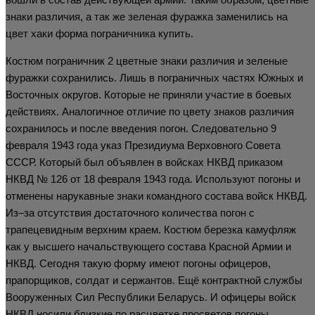
знаки различия, а так же зеленая фуражка заменились на
цвет хаки форма пограничника купить.
Костюм пограничник 2 цветные знаки различия и зеленые
фуражки сохранились. Лишь в пограничных частях Южных и
Восточных округов. Которые не приняли участие в боевых
действиях. Аналогичное отличие по цвету знаков различия
сохранилось и после введения погон. Следовательно 9
февраля 1943 года указ Президиума Верховного Совета
СССР. Который был объявлен в войсках НКВД приказом
НКВД № 126 от 18 февраля 1943 года. Используют погоны и
отменены нарукавные знаки командного состава войск НКВД.
Из–за отсутствия достаточного количества погон с
трапецевидным верхним краем. Костюм березка камуфляж
как у высшего начальствующего состава Красной Армии и
НКВД. Сегодня такую форму имеют погоны офицеров,
прапорщиков, солдат и сержантов. Ещё контрактной службы
Вооруженных Сил Республики Беларусь. И офицеры войск
НКВД носили близкие по расцветке просветов погоны