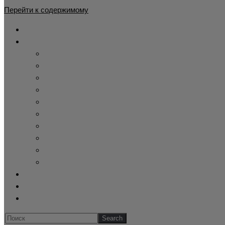
Перейти к содержимому
Главная
Каталог
Жилет утепленный
Демисезонный камуфляжный костюм
Детские камуфляжные костюмы
Летний камуфляж
Зимние камуфляжные костюмы
Тактическая одежда
Cпецодежда купить
Купить берцы
Панама афганка
Склад военного хранения
Оформление заказа
Обратная связь
Блог
Искать...