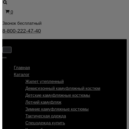
Корзина
0
Звонок бесплатный
8-800-222-47-40
Показать/
Скрыть
Показать/
навигацию
Скрыть
Главная
навигацию
Каталог
Жилет утепленный
Демисезонный камуфляжный костюм
Детские камуфляжные костюмы
Летний камуфляж
Зимние камуфляжные костюмы
Тактическая одежда
Cпецодежда купить