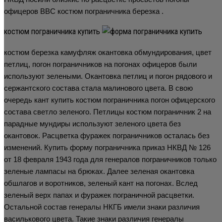
офицеров ВВС костюм пограничника березка .
костюм пограничника купить
костюм березка камуфляж окантовка обмундирования, цвет
петлиц, погон пограничников на погонах офицеров были
используют зелеными. Окантовка петлиц и погон рядового и
сержантского состава стала малинового цвета. В свою
очередь кант купить костюм пограничника погон офицерского
состава светло зеленого. Петлицы костюм пограничник 2 на
парадные мундиры используют зеленого цвета без
окантовок. Расцветка фуражек пограничников осталась без
изменений. Купить форму пограничника приказ НКВД № 126
от 18 февраля 1943 года для генералов пограничников только
зеленые лампасы на брюках. Далее зеленая окантовка
обшлагов и воротников, зеленый кант на погонах. Вслед
зеленый верх папах и фуражек пограничной расцветки.
Остальной состав генералы НКГБ имели знаки различия
василькового цвета. Такие знаки различия генералы